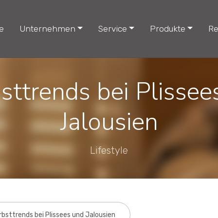
e
Unternehmen
Service
Produkte
Re
sttrends bei Plissee
Jalousien
Lifestyle
rbsttrends bei Plissees und Jalousien