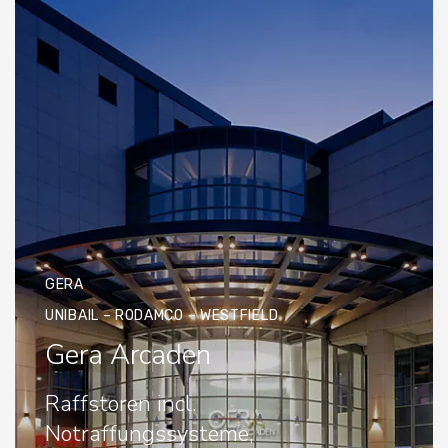
GERA
UNIBAIL – RODAMCO – WESTFIELD
Gera Arcaden
Raffstoren incl.
Notraffungssysteme,