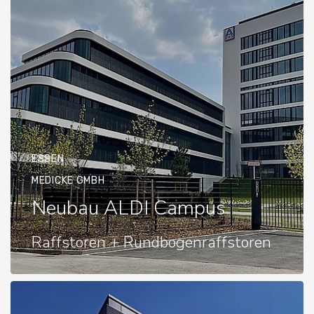
ESSEN
MEDICKE GMBH
Neubau ALDI Campus
Raffstoren + Rundbogenraffstoren