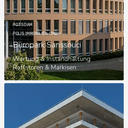
POTSDAM
POLIS IMMOBILIEN GMBH
Büropark Sanssouci
Wartung & Instandhaltung
Raffstoren & Markisen