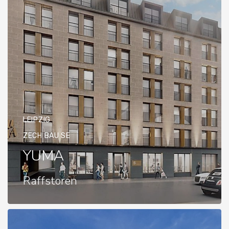
LEIPZIG
ZECH BAU SE
YUMA
Raffstoren