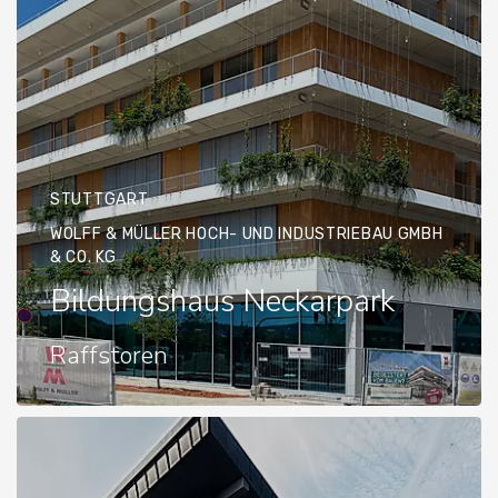
STUTTGART
WOLFF & MÜLLER HOCH- UND INDUSTRIEBAU GMBH
& CO. KG
Bildungshaus Neckarpark
Raffstoren