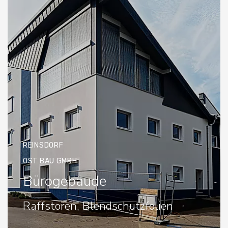
REINSDORF
OST BAU GMBH
Bürogebäude
Raffstoren, Blendschutzfolien