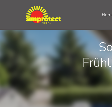
Hom
So
Frühl