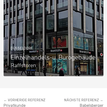
DÜSSELDORF
Einzelhandels-u. Bürogebäude
Raffstoren
← VORHERIGE REFERENZ
NÄCHSTE REFERENZ →
Privatkunde
Babelsberger