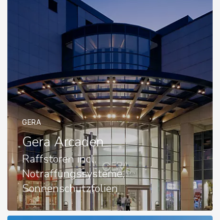
GERA
Gera Arcaden
Raffstoren incl.
Notraffungssysteme,
Sonnenschutzfolien