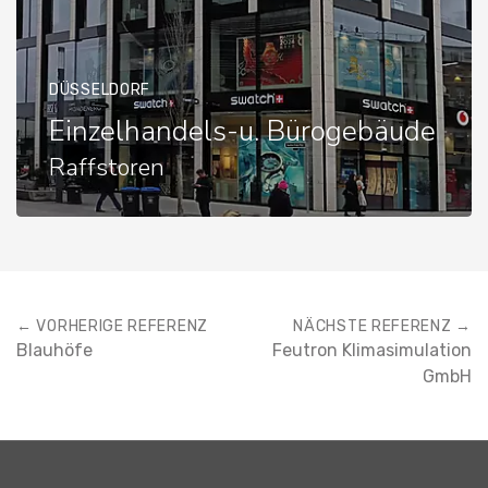
DÜSSELDORF
Einzelhandels-u. Bürogebäude
Raffstoren
← VORHERIGE REFERENZ
NÄCHSTE REFERENZ →
Blauhöfe
Feutron Klimasimulation
GmbH