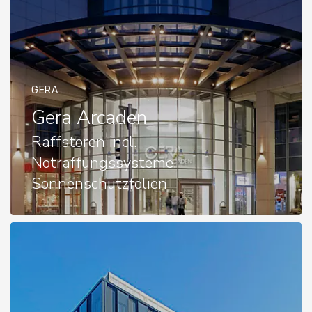
GERA
Gera Arcaden
Raffstoren incl.
Notraffungssysteme,
Sonnenschutzfolien