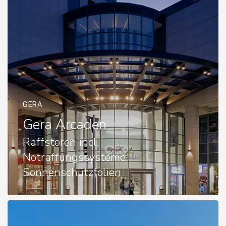
GERA
Gera Arcaden
Raffstoren incl.
Notraffungssysteme,
Sonnenschutzfolien