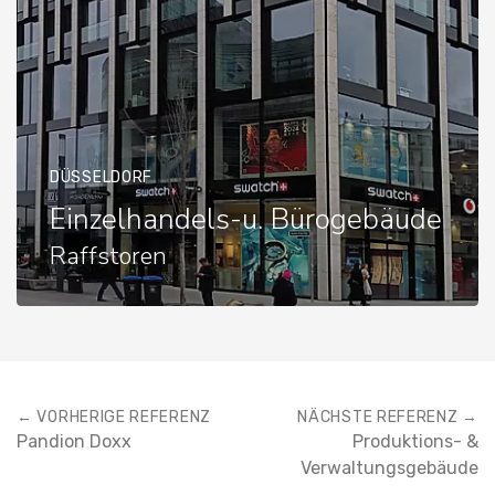
DÜSSELDORF
Einzelhandels-u. Bürogebäude
Raffstoren
← VORHERIGE REFERENZ
NÄCHSTE REFERENZ →
Pandion Doxx
Produktions- &
Verwaltungsgebäude