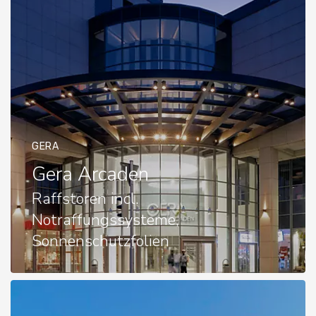
GERA
Gera Arcaden
Raffstoren incl.
Notraffungssysteme,
Sonnenschutzfolien