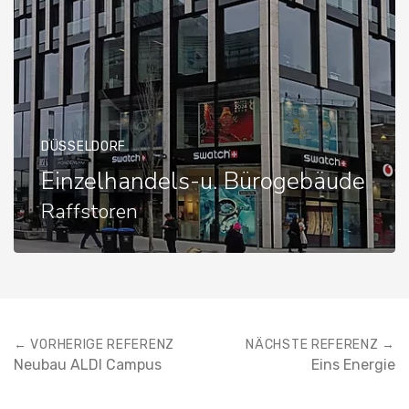
DÜSSELDORF
Einzelhandels-u. Bürogebäude
Raffstoren
← VORHERIGE REFERENZ
NÄCHSTE REFERENZ →
Neubau ALDI Campus
Eins Energie