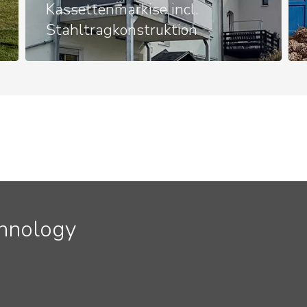
Kassettenmarkise incl.
Stahltragkonstruktion
chnology