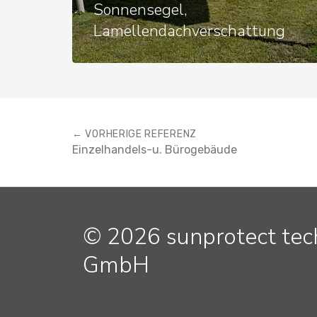
Sonnensegel,
Lamellendachverschattung
← VORHERIGE REFERENZ
Einzelhandels-u. Bürogebäude
© 2026 sunprotect te
GmbH