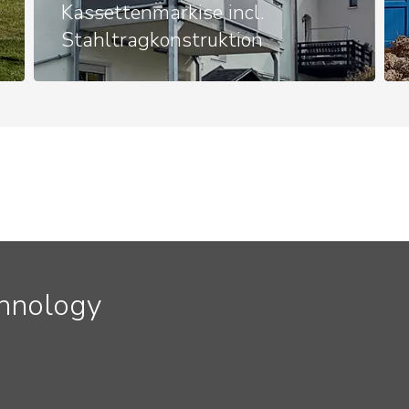
Kassettenmarkise incl.
Stahltragkonstruktion
chnology