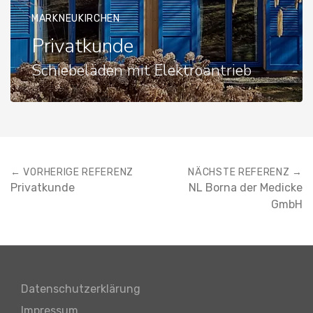
MARKNEUKIRCHEN
Privatkunde
Schiebeläden mit Elektroantrieb
← VORHERIGE REFERENZ
NÄCHSTE REFERENZ →
Privatkunde
NL Borna der Medicke
GmbH
Datenschutzerklärung
Impressum